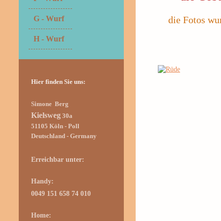
die Fotos wu
G - Wurf
H - Wurf
Hier finden Sie uns:
Simone Berg
Kielsweg
30a
51105
Köln
- Poll
Deutschland - Germany
Erreichbar unter:
Handy:
0049 151 658 74 010
Home: